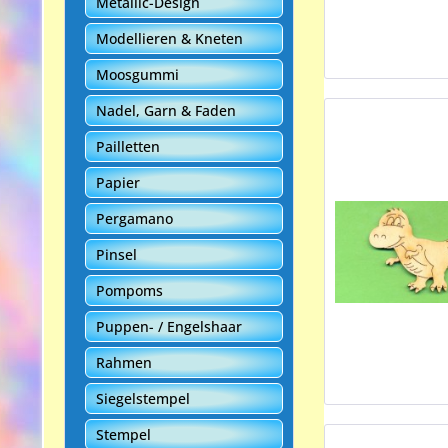
Metallic-Design
Modellieren & Kneten
Moosgummi
Nadel, Garn & Faden
Pailletten
Papier
Pergamano
Pinsel
Pompoms
Puppen- / Engelshaar
Rahmen
Siegelstempel
Stempel