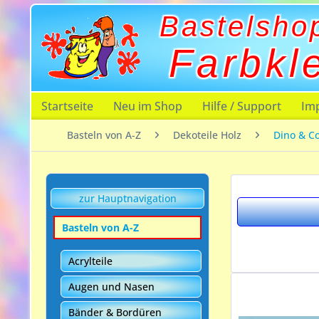
Bastelsho
Farbkl
Startseite
Neu im Shop
Hilfe / Support
Im
Basteln von A-Z
Dekoteile Holz
Dino & Co
zur Hauptnavigation
Basteln von A-Z
Acrylteile
Augen und Nasen
Bänder & Bordüren