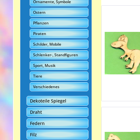
Ornamente, Symbole
Ostern
Pflanzen
Piraten
Schilder, Mobile
Schlenker-, Standfiguren
Sport, Musik
Tiere
Verschiedenes
Dekoteile Spiegel
Draht
Federn
Filz