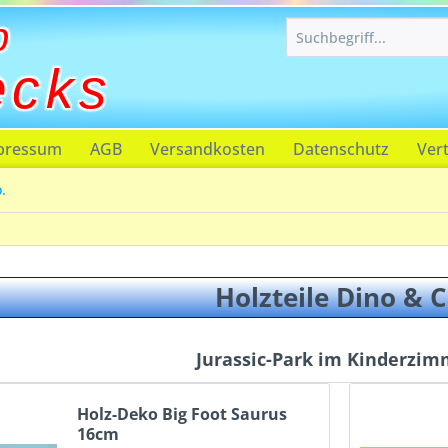
p
ecks
pressum
AGB
Versandkosten
Datenschutz
Ver
.
Holzteile Dino & 
Jurassic-Park im Kinderzim
Holz-Deko Big Foot Saurus
16cm