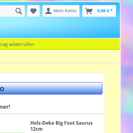
Mein Konto
0,00 € *
trag widerrufen
Co
mer!
Holz-Deko Big Foot Saurus
12cm