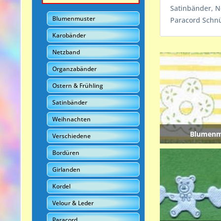
Satinbänder, N
Blumenmuster
Paracord Schnü
Karobänder
Netzband
Organzabänder
Ostern & Frühling
Satinbänder
Weihnachten
Blumenm
Verschiedene
Bordüren
Girlanden
Kordel
Velour & Leder
Paracord