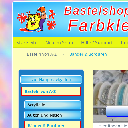
Bastelsho
Farbkl
Startseite
Neu im Shop
Hilfe / Support
Im
Basteln von A-Z
Bänder & Bordüren
zur Hauptnavigation
Basteln von A-Z
Acrylteile
Augen und Nasen
Bänder & Bordüren
Hier finden Si