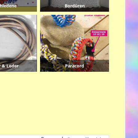
chiedene
Bordüren
r & Leder
Paracord