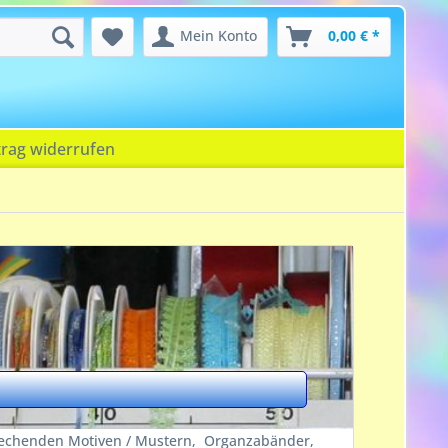
Mein Konto
0,00 € *
trag widerrufen
prechenden Motiven / Mustern, Organzabänder,