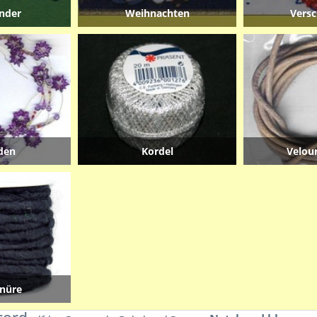
nder
Weihnachten
Vers
den
Kordel
Velou
nüre