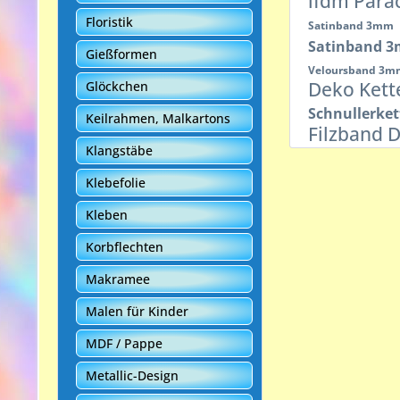
lfdm Para
Floristik
Satinband 3mm
Satinband 
Gießformen
Veloursband 3
Deko Ket
Glöckchen
Schnullerke
Keilrahmen, Malkartons
Filzband 
Klangstäbe
Klebefolie
Kleben
Korbflechten
Makramee
Malen für Kinder
MDF / Pappe
Metallic-Design