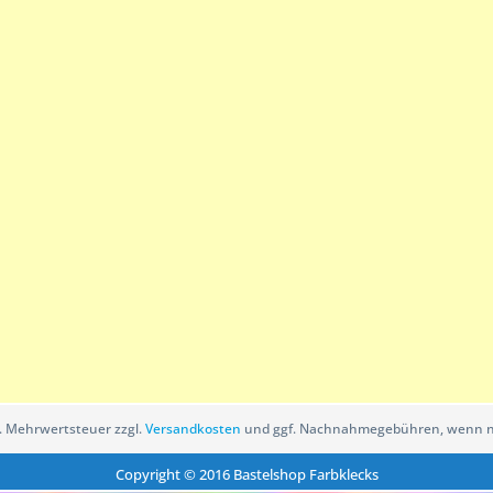
zl. Mehrwertsteuer zzgl.
Versandkosten
und ggf. Nachnahmegebühren, wenn ni
Copyright © 2016 Bastelshop Farbklecks