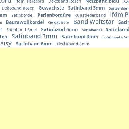
cord
Netzband blau
lfdm. Paracord
Dekoband Rosen
Ko
Gewachste
Satinband 3mm
Dekoband Rosen
Spitzenba
lfdm 
3mm
Perlenbordüre
Satinkordel
Kunstlederband
Band Weltstar
Baumwollkordel
Sat
Gewachste
mm
te
Satinband 6mm
Satinban
Satinband 6mm
Satinkordel
Satinband 3mm
tten
Satinband 3mm
Satinband 6 
Daisy
Satinband 6mm
Flechtband 8mm