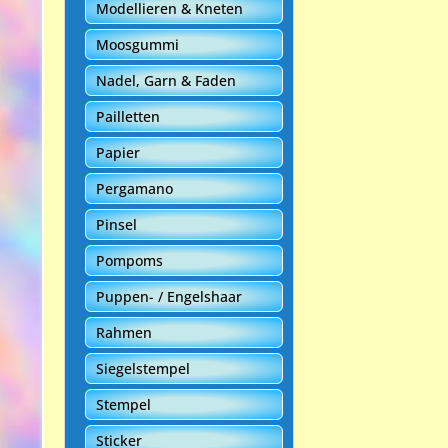
Modellieren & Kneten
Moosgummi
Nadel, Garn & Faden
Pailletten
Papier
Pergamano
Pinsel
Pompoms
Puppen- / Engelshaar
Rahmen
Siegelstempel
Stempel
Sticker