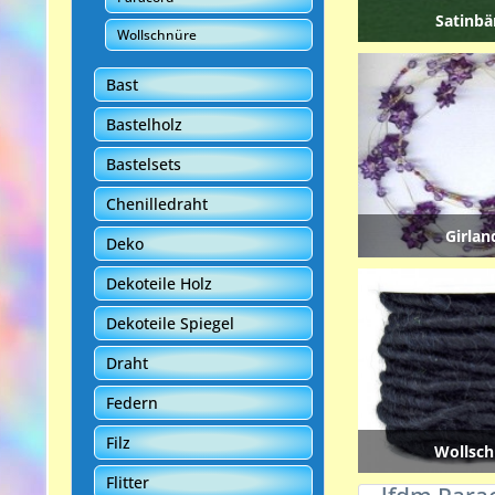
Satinbä
Wollschnüre
Bast
Bastelholz
Bastelsets
Chenilledraht
Girlan
Deko
Dekoteile Holz
Dekoteile Spiegel
Draht
Federn
Filz
Wollsch
Flitter