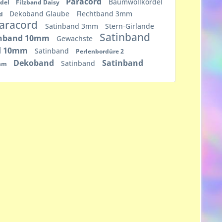
Paracord
Baumwollkordel
rdel
Filzband Daisy
Dekoband Glaube
Flechtband 3mm
nd
Paracord
Satinband 3mm
Stern-Girlande
Satinband
inband 10mm
Gewachste
d 10mm
Satinband
Perlenbordüre 2
Dekoband
Satinband
Satinband
5mm