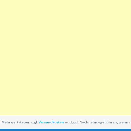
zl. Mehrwertsteuer zzgl.
Versandkosten
und ggf. Nachnahmegebühren, wenn ni