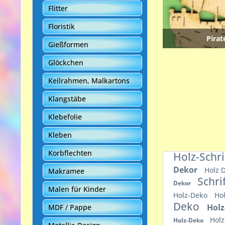
Flitter
Floristik
Pirat
Gießformen
Glöckchen
Keilrahmen, Malkartons
Klangstäbe
Klebefolie
Kleben
Korbflechten
Holz-Schr
Dekor
Holz 
Makramee
Schri
Dekor
Malen für Kinder
Holz-Deko
Ho
Deko
Hol
MDF / Pappe
Hol
Holz-Deko