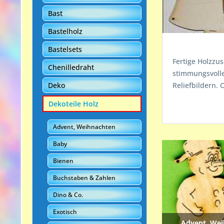
Bast
Bastelholz
Bastelsets
Fertige Holzzu
Chenilledraht
stimmungsvolle
Reliefbildern.
Deko
Dekoteile Holz
Advent, Weihnachten
Baby
Bienen
Buchstaben & Zahlen
Dino & Co.
Exotisch
Advent, Wei