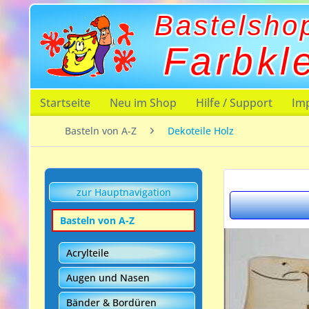
Bastelsho
Farbkl
Startseite
Neu im Shop
Hilfe / Support
Im
Basteln von A-Z
Dekoteile Holz
zur Hauptnavigation
Basteln von A-Z
Acrylteile
Augen und Nasen
Bänder & Bordüren