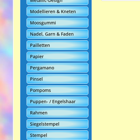
Metallic-Design
Modellieren & Kneten
Moosgummi
Nadel, Garn & Faden
Pailletten
Papier
Pergamano
Pinsel
Pompoms
Puppen- / Engelshaar
Rahmen
Siegelstempel
Stempel