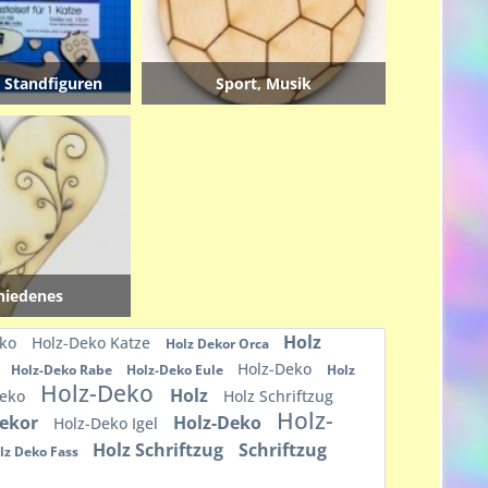
, Standfiguren
Sport, Musik
hiedenes
Holz
eko
Holz-Deko Katze
Holz Dekor Orca
Holz-Deko
Holz-Deko Rabe
Holz-Deko Eule
Holz
Holz-Deko
Holz
Deko
Holz Schriftzug
Holz-
Dekor
Holz-Deko
Holz-Deko Igel
Holz Schriftzug
Schriftzug
lz Deko Fass