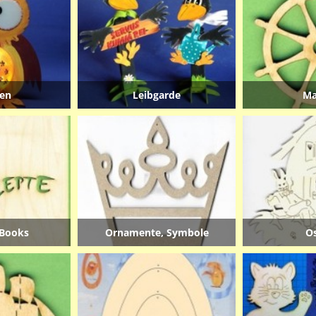
en
Leibgarde
Ma
Books
Ornamente, Symbole
O