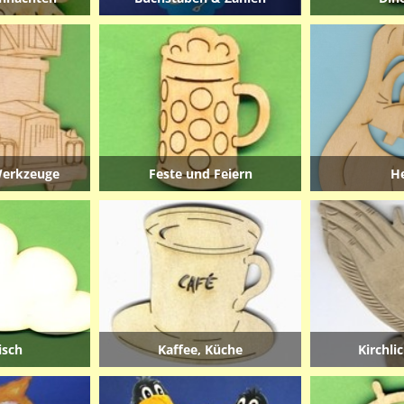
Werkzeuge
Feste und Feiern
H
isch
Kaffee, Küche
Kirchli