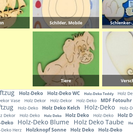
en
Schilder, Mobile
Schlenker-
Tiere
Versc
iftzug
Holz-Deko
Holz-Deko WC
Holz D
Holz-Deko Teddy
MDF Fotouhr
Dekor Vase
Holz Dekor
Holz-Dekor
Holz-Deko
ftzug
Holz-Deko
Holz Deko Kelch
Holz-Deko
Holz-
Holz Deko
Holz 
lz Dekor
Holz-Deko
Holz-Deko
Holz Deko
Holz-Deko Blume
Holz Deko Taube
z-Deko
Ho
Holzknopf Sonne
Holz Deko
Holz-Deko
z-Deko Herz