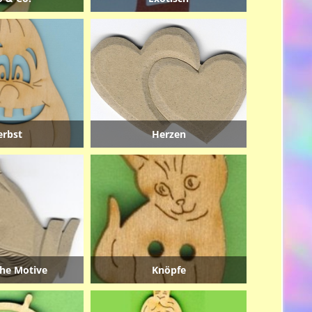
erbst
Herzen
che Motive
Knöpfe