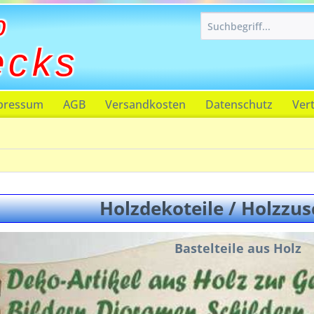
p
ecks
pressum
AGB
Versandkosten
Datenschutz
Ver
Holzdekoteile / Holzzus
Bastelteile aus Holz