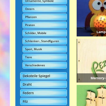
Ornamente, Symbole
Ostern
Pflanzen
Piraten
Lamp
Schilder, Mobile
Schlenker-, Standfiguren
Sport, Musik
Tiere
Verschiedenes
Dekoteile Spiegel
Memory-
Draht
Federn
Filz