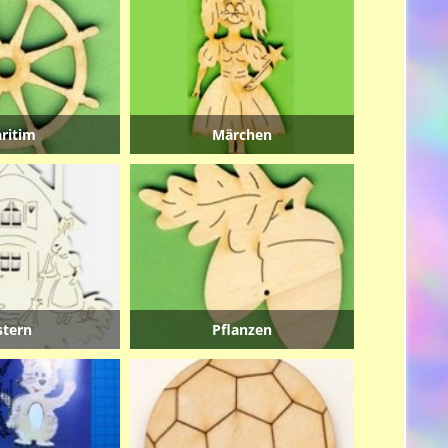
ritim
Märchen
stern
Pflanzen