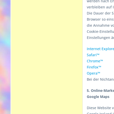
werden nach End
verbleiben auf
Die Dauer der 
Browser so eins
die Annahme von
Cookie-Einstell
Einstellungen ä
Internet Explor
Safari™
Chrome™
Firefox™
Opera™
Bei der Nichtan
5. Online-Mark
Google Maps
Diese Website v
Google Ireland 