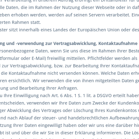
Alle Daten, die im Rahmen der Nutzung dieser Webseite oder in d
eben erhoben werden, werden auf seinen Servern verarbeitet. Eine
erten Rahmen statt.
ister sitzt innerhalb eines Landes der Europäischen Union oder d
ng und -verwendung zur Vertragsabwicklung, Kontaktaufnahme 
rsonenbezogene Daten, wenn Sie uns diese im Rahmen Ihrer Beste
tformular oder E-Mail) freiwillig mitteilen. Pflichtfelder werden al
 zur Vertragsabwicklung, bzw. zur Bearbeitung Ihrer Kontaktauf
. die Kontaktaufnahme nicht versenden können. Welche Daten erho
en ersichtlich. Wir verwenden die von ihnen mitgeteilten Daten gem
lung und Bearbeitung Ihrer Anfragen.
u Ihre Einwilligung nach Art. 6 Abs. 1 S. 1 lit. a DSGVO erteilt hab
ntscheiden, verwenden wir Ihre Daten zum Zwecke der Kundenko
ger Abwicklung des Vertrages oder Löschung Ihres Kundenkontos w
nd nach Ablauf der steuer- und handelsrechtlichen Aufbewahrungsf
utzung Ihrer Daten eingewilligt haben oder wir uns eine darüber
ubt ist und über die wir Sie in dieser Erklärung informieren. Die L