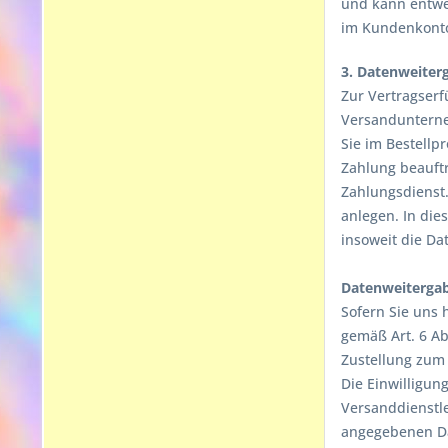
und kann entwe
im Kundenkonto
3. Datenweiter
Zur Vertragserf
Versandunterneh
Sie im Bestellp
Zahlung beauftr
Zahlungsdienst.
anlegen. In die
insoweit die Da
Datenweitergab
Sofern Sie uns 
gemäß Art. 6 Ab
Zustellung zum
Die Einwilligun
Versanddienstle
angegebenen Dat