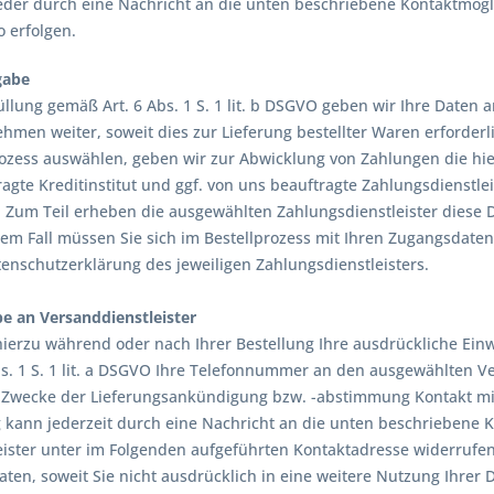
der durch eine Nachricht an die unten beschriebene Kontaktmögli
 erfolgen.
gabe
üllung gemäß Art. 6 Abs. 1 S. 1 lit. b DSGVO geben wir Ihre Daten 
men weiter, soweit dies zur Lieferung bestellter Waren erforderli
rozess auswählen, geben wir zur Abwicklung von Zahlungen die hi
agte Kreditinstitut und ggf. von uns beauftragte Zahlungsdienstle
 Zum Teil erheben die ausgewählten Zahlungsdienstleister diese Da
sem Fall müssen Sie sich im Bestellprozess mit Ihren Zugangsdaten
tenschutzerklärung des jeweiligen Zahlungsdienstleisters.
e an Versanddienstleister
hierzu während oder nach Ihrer Bestellung Ihre ausdrückliche Einw
s. 1 S. 1 lit. a DSGVO Ihre Telefonnummer an den ausgewählten Ver
 Zwecke der Lieferungsankündigung bzw. -abstimmung Kontakt m
g kann jederzeit durch eine Nachricht an die unten beschriebene
ister unter im Folgenden aufgeführten Kontaktadresse widerrufen
en, soweit Sie nicht ausdrücklich in eine weitere Nutzung Ihrer 