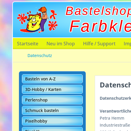
Bastelsho
Farbkl
Startseite
Neu im Shop
Hilfe / Support
Im
Datenschutz
Basteln von A-Z
Datensc
3D-Hobby / Karten
Datenschutzer
Perlenshop
Schmuck basteln
Verantwortliche
Petra Hemm
Pixelhobby
Industriestraße