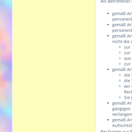
Als Betroffener
gemäß Art
personen
gemäß Art
personen
gemäß Art
nicht die
zur
zur 
aus
zur
gemäß Art
die 
die
wir
Rec
Sie
gemäß Art
gängigen 
verlangen
gemäß Art
Aufsichts
Bei Fragen zur