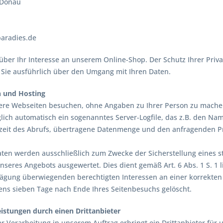
 Donau
paradies.de
über Ihr Interesse an unserem Online-Shop. Der Schutz Ihrer Priva
 Sie ausführlich über den Umgang mit Ihren Daten.
n und Hosting
ere Webseiten besuchen, ohne Angaben zu Ihrer Person zu machen.
lich automatisch ein sogenanntes Server-Logfile, das z.B. den Nam
eit des Abrufs, übertragene Datenmenge und den anfragenden Pro
aten werden ausschließlich zum Zwecke der Sicherstellung eines st
seres Angebots ausgewertet. Dies dient gemäß Art. 6 Abs. 1 S. 1
gung überwiegenden berechtigten Interessen an einer korrekten D
ens sieben Tage nach Ende Ihres Seitenbesuchs gelöscht.
istungen durch einen Drittanbieter
 Verarbeitung in unserem Auftrag erbringt ein Drittanbieter für 