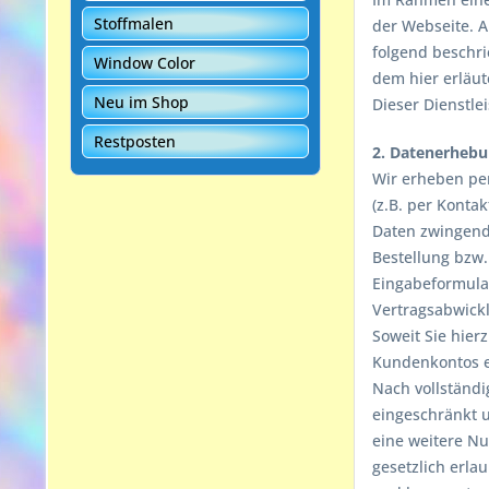
Stoffmalen
der Webseite. 
folgend beschri
Window Color
dem hier erläut
Neu im Shop
Dieser Dienstle
Restposten
2. Datenerhebu
Wir erheben pe
(z.B. per Kontak
Daten zwingend
Bestellung bzw
Eingabeformular
Vertragsabwick
Soweit Sie hierz
Kundenkontos e
Nach vollständi
eingeschränkt u
eine weitere N
gesetzlich erla