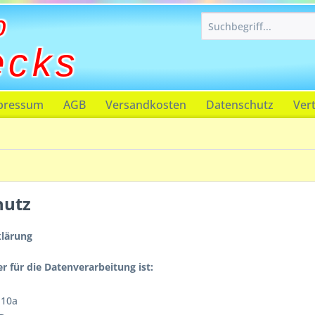
p
ecks
pressum
AGB
Versandkosten
Datenschutz
Ver
hutz
klärung
r für die Datenverarbeitung ist:
 10a