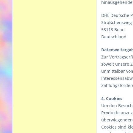
hinausgehende D
DHL Deutsche P
Sträßchensweg
53113 Bonn
Deutschland
Datenweiterga
Zur Vertragserf
soweit unsere 
unmittelbar vo
Interessensabw
Zahlungsforderu
4. Cookies
Um den Besuch 
Produkte anzuz
überwiegenden b
Cookies sind kl