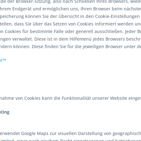
e der Browser-Sitzung, also nach Schließen Ihres Browsers, wiede
 Ihrem Endgerät und ermöglichen uns, Ihren Browser beim nächste
Speicherung können Sie der Übersicht in den Cookie-Einstellunge
tellen, dass Sie über das Setzen von Cookies informiert werden 
 Cookies für bestimmte Fälle oder generell ausschließen. Jeder Bro
ungen verwaltet. Diese ist in dem Hilfemenü jedes Browsers beschri
ndern können. Diese finden Sie für die jeweiligen Browser unter d
er™
nahme von Cookies kann die Funktionalität unserer Website einge
eting
erwendet Google Maps zur visuellen Darstellung von geographisch
Limited, einer nach irischem Recht eingetragenen und betriebenen