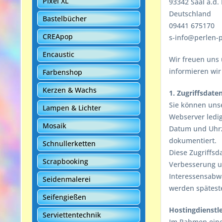
Pixel XL
93342 Saal a.d.
Deutschland
Bastelbücher
09441 675170
CREApop
s-info@perlen-
Encaustic
Wir freuen uns 
informieren wir
Farbenshop
Kerzen & Wachs
1. Zugriffsdate
Sie können uns
Lampen & Lichter
Webserver ledig
Mosaik
Datum und Uhrz
dokumentiert.
Schnullerketten
Diese Zugriffsd
Scrapbooking
Verbesserung un
Interessensabwä
Seidenmalerei
werden spätest
Seifengießen
Hostingdienstle
Serviettentechnik
Im Rahmen einer