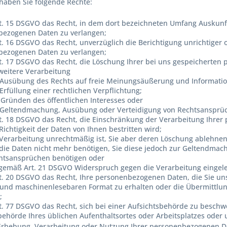
 haben Sie folgende Rechte:
. 15 DSGVO das Recht, in dem dort bezeichneten Umfang Auskunft
bezogenen Daten zu verlangen;
. 16 DSGVO das Recht, unverzüglich die Berichtigung unrichtiger 
bezogenen Daten zu verlangen;
. 17 DSGVO das Recht, die Löschung Ihrer bei uns gespeicherten
 weitere Verarbeitung
 Ausübung des Rechts auf freie Meinungsäußerung und Informatio
Erfüllung einer rechtlichen Verpflichtung;
 Gründen des öffentlichen Interesses oder
 Geltendmachung, Ausübung oder Verteidigung von Rechtsansprüche
. 18 DSGVO das Recht, die Einschränkung der Verarbeitung Ihrer
Richtigkeit der Daten von Ihnen bestritten wird;
 Verarbeitung unrechtmäßig ist, Sie aber deren Löschung ablehnen
 die Daten nicht mehr benötigen, Sie diese jedoch zur Geltendma
htsansprüchen benötigen oder
 gemäß Art. 21 DSGVO Widerspruch gegen die Verarbeitung eingel
. 20 DSGVO das Recht, Ihre personenbezogenen Daten, die Sie uns 
und maschinenlesebaren Format zu erhalten oder die Übermittlun
;
. 77 DSGVO das Recht, sich bei einer Aufsichtsbehörde zu beschwer
behörde Ihres üblichen Aufenthaltsortes oder Arbeitsplatzes ode
 Erhebung, Verarbeitung oder Nutzung Ihrer personenbezogenen Da