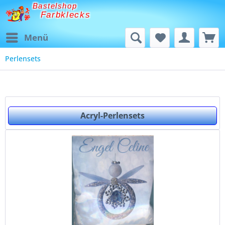
Bastelshop
Farbklecks
Menü
Perlensets
Acryl-Perlensets