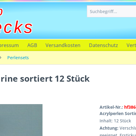
p
ecks
pressum
AGB
Versandkosten
Datenschutz
Ver
Perlensets
ine sortiert 12 Stück
Artikel-Nr.:
hf386
Acrylperlen Sorti
Inhalt: 12 Stück
Achtung:
Verschlu
geeignet, Erstick