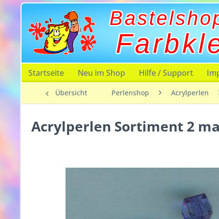
Bastelsho
Farbkl
Startseite
Neu im Shop
Hilfe / Support
Im
Übersicht
Perlenshop
Acrylperlen
Acrylperlen Sortiment 2 mar