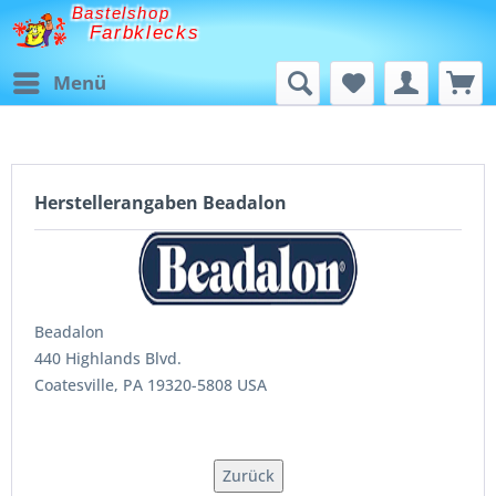
Bastelshop
Farbklecks
Menü
Herstellerangaben Beadalon
Beadalon
440 Highlands Blvd.
Coatesville, PA 19320-5808 USA
Zurück