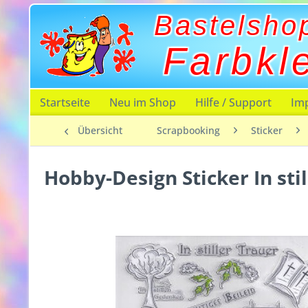
Bastelsho
Farbkl
Startseite
Neu im Shop
Hilfe / Support
Im
Übersicht
Scrapbooking
Sticker
Hobby-Design Sticker In sti