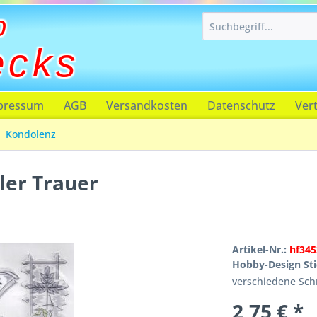
p
ecks
pressum
AGB
Versandkosten
Datenschutz
Ver
Kondolenz
ller Trauer
Artikel-Nr.:
hf345
Hobby-Design Stic
verschiedene Schr
2,75 € *