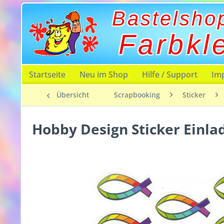
Bastelsho
Farbkl
Startseite
Neu im Shop
Hilfe / Support
Im
Übersicht
Scrapbooking
Sticker
Hobby Design Sticker Einl