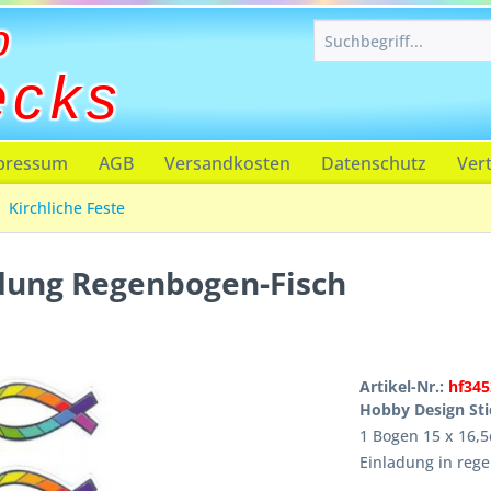
p
ecks
pressum
AGB
Versandkosten
Datenschutz
Ver
Kirchliche Feste
adung Regenbogen-Fisch
Artikel-Nr.:
hf345
Hobby Design Sti
1 Bogen 15 x 16,
Einladung in reg