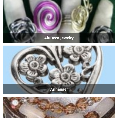
AluDeco Jewelry
Anhänger