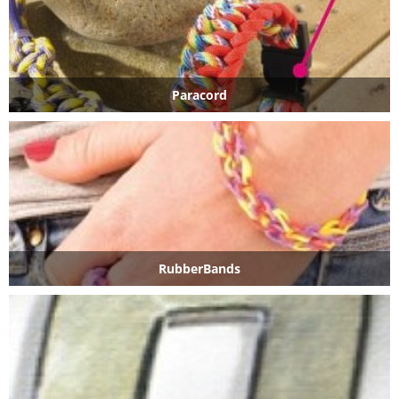
Paracord
RubberBands