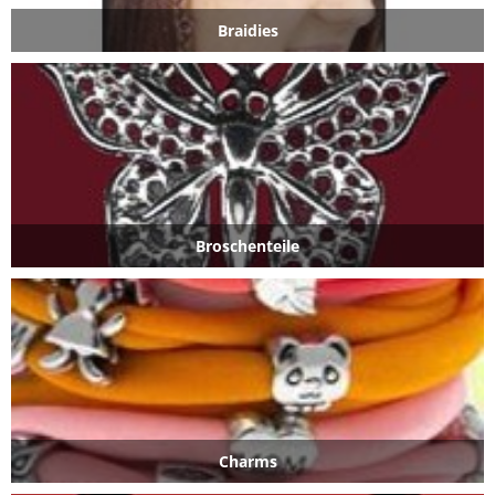
Braidies
Broschenteile
Charms