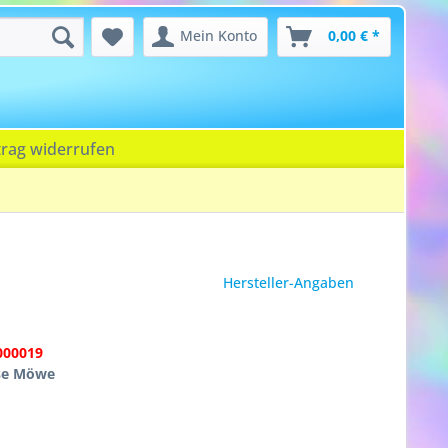
Mein Konto
0,00 € *
trag widerrufen
Hersteller-Angaben
000019
se Möwe