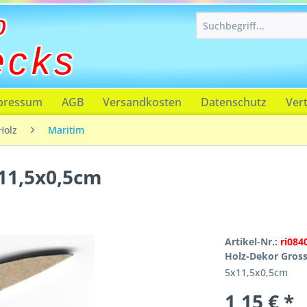
p
ecks
pressum
AGB
Versandkosten
Datenschutz
Ver
Holz
Maritim
11,5x0,5cm
Artikel-Nr.:
ri084
Holz-Dekor Gros
5x11,5x0,5cm
1,15 € *