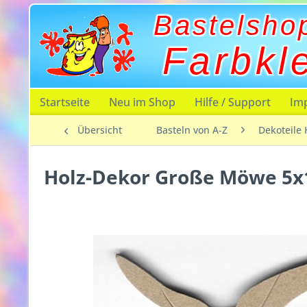
Bastelsho
Farbkl
Startseite
Neu im Shop
Hilfe / Support
Im
Übersicht
Basteln von A-Z
Dekoteile 
Holz-Dekor Große Möwe 5x