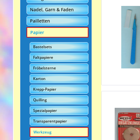
Nadel, Garn & Faden
Pailletten
Papier
Bastelsets
Faltpapiere
Fröbelsterne
Karton
Krepp-Papier
Quilling
Spezialpapier
Transparentpapier
Werkzeug