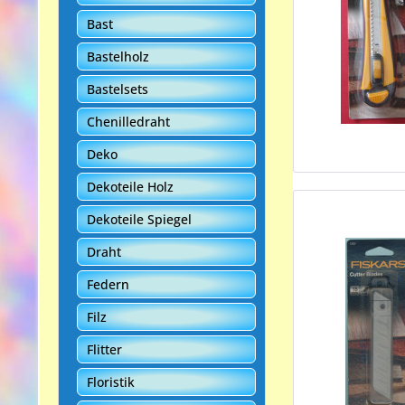
Bast
Bastelholz
Bastelsets
Chenilledraht
Deko
Dekoteile Holz
Dekoteile Spiegel
Draht
Federn
Filz
Flitter
Floristik