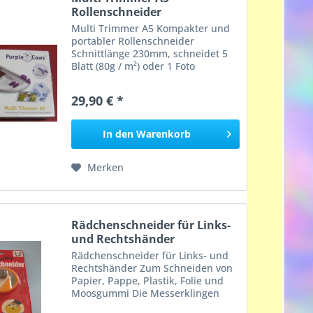
Rollenschneider
Multi Trimmer A5 Kompakter und
portabler Rollenschneider
Schnittlänge 230mm, schneidet 5
Blatt (80g / m²) oder 1 Foto
Führungsraster mit Standard-
Fotoformaten und Zentimetern
29,90 € *
Aufbewahrungsbox für
Arbeitsutensilien Integrierter...
In den
Warenkorb
Merken
Rädchenschneider für Links-
und Rechtshänder
Rädchenschneider für Links- und
Rechtshänder Zum Schneiden von
Papier, Pappe, Plastik, Folie und
Moosgummi Die Messerklingen
sind sehr scharf, sind vorsichtig zu