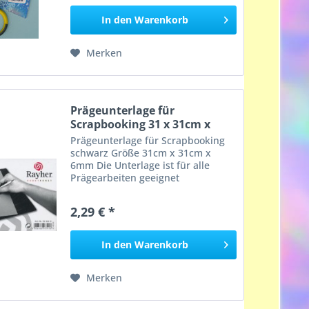
In den
Warenkorb
Merken
Prägeunterlage für
Scrapbooking 31 x 31cm x
6mm...
Prägeunterlage für Scrapbooking
schwarz Größe 31cm x 31cm x
6mm Die Unterlage ist für alle
Prägearbeiten geeignet
2,29 € *
In den
Warenkorb
Merken