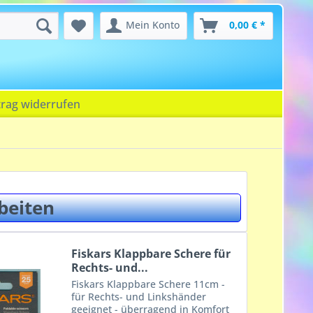
Mein Konto
0,00 € *
trag widerrufen
beiten
Fiskars Klappbare Schere für
Rechts- und...
Fiskars Klappbare Schere 11cm -
für Rechts- und Linkshänder
geeignet - überragend in Komfort