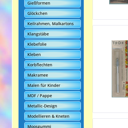
Gießformen
Glöckchen
Keilrahmen, Malkartons
Klangstäbe
Klebefolie
Kleben
Korbflechten
Makramee
Malen für Kinder
MDF / Pappe
Metallic-Design
Modellieren & Kneten
Moosgummi