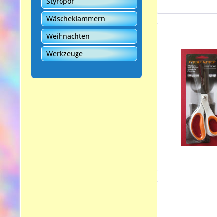
Styropor
Wäscheklammern
Weihnachten
Werkzeuge