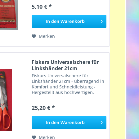
gebrauchen. Aus der Reichweite
5,10 € *
von Kindern aufbewahren
In den
Warenkorb
Merken
Fiskars Universalschere für
Linkshänder 21cm
Fiskars Universalschere für
Linkshänder 21cm - überragend in
Komfort und Schneidleistung -
Hergestellt aus hochwertigen,
langlebigen Materialien
25,20 € *
In den
Warenkorb
Merken