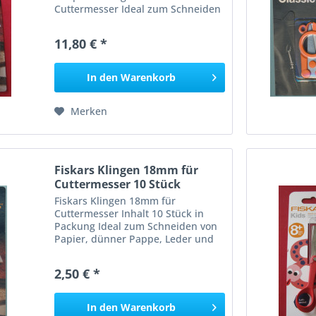
Cuttermesser Ideal zum Schneiden
von Papier, dünner Pappe, Leder
und anderen dünnen Materialien
11,80 € *
Automatische Klingenladung für
anspruchsvolles und intensives...
In den
Warenkorb
Merken
Fiskars Klingen 18mm für
Cuttermesser 10 Stück
Fiskars Klingen 18mm für
Cuttermesser Inhalt 10 Stück in
Packung Ideal zum Schneiden von
Papier, dünner Pappe, Leder und
anderen dünnen Materialien .
2,50 € *
In den
Warenkorb