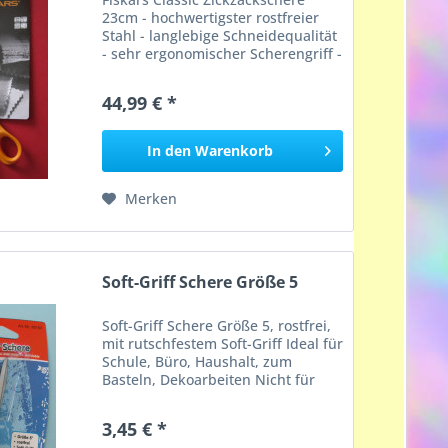
23cm - hochwertigster rostfreier
Stahl - langlebige Schneidequalität
- sehr ergonomischer Scherengriff -
ermöglicht präzises Zickzack-
Schneiden bei längeren
44,99 € *
Stoffstücken ohne Ausfransen -
Verlängerte untere...
In den
Warenkorb
Merken
Soft-Griff Schere Größe 5
Soft-Griff Schere Größe 5, rostfrei,
mit rutschfestem Soft-Griff Ideal für
Schule, Büro, Haushalt, zum
Basteln, Dekoarbeiten Nicht für
Kinder unter 3 Jahren geeignet!
3,45 € *