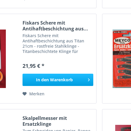
Fiskars Schere mit
Antihaftbeschichtung aus...
Fiskars Schere mit
Antihaftbeschichtung aus Titan
21cm - rostfreie Stahlklinge -
Titanbeschichtete Klinge für
längeren Gebrauch -
Antihaftbeschichtete Klinge
21,95 € *
verhindert das Anhaften von
selbstklebenden Materialien -
Softgrip, Griff für...
In den
Warenkorb
Merken
Skalpellmesser mit
Ersatzklinge
Zum Schneiden von Papier, Pappe,