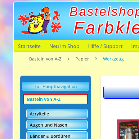
Bastelsho
Farbkl
Startseite
Neu im Shop
Hilfe / Support
Im
Basteln von A-Z
Papier
Werkzeug
zur Hauptnavigation
Basteln von A-Z
Acrylteile
Augen und Nasen
Bänder & Bordüren