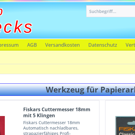
p
ecks
pressum
AGB
Versandkosten
Datenschutz
Ver
Werkzeug für Papierar
Fiskars Cuttermesser 18mm
mit 5 Klingen
Fiskars Cuttermesser 18mm
Automatisch nachladbares,
strapazierfähiges Profi-