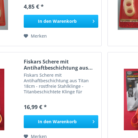
der Reichweite von Kindern
4,85 € *
aufbewahren
In den
Warenkorb
Merken
Fiskars Schere mit
Antihaftbeschichtung aus...
Fiskars Schere mit
Antihaftbeschichtung aus Titan
18cm - rostfreie Stahlklinge -
Titanbeschichtete Klinge für
längeren Gebrauch -
Antihaftbeschichtete Klinge
16,99 € *
verhindert das Anhaften von
selbstklebenden Materialien -
Softgrip, Griff für...
In den
Warenkorb
Merken