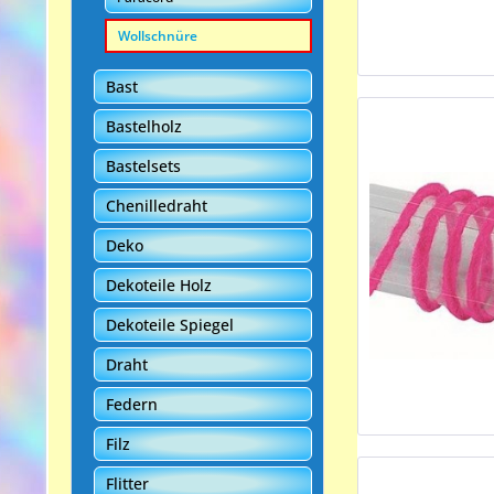
Wollschnüre
Bast
Bastelholz
Bastelsets
Chenilledraht
Deko
Dekoteile Holz
Dekoteile Spiegel
Draht
Federn
Filz
Flitter