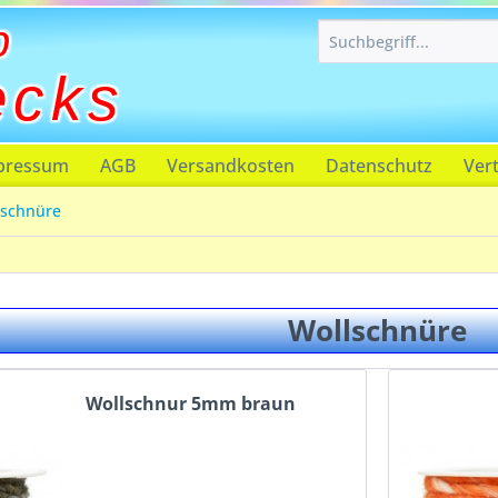
p
ecks
pressum
AGB
Versandkosten
Datenschutz
Ver
lschnüre
Wollschnüre
Wollschnur 5mm braun