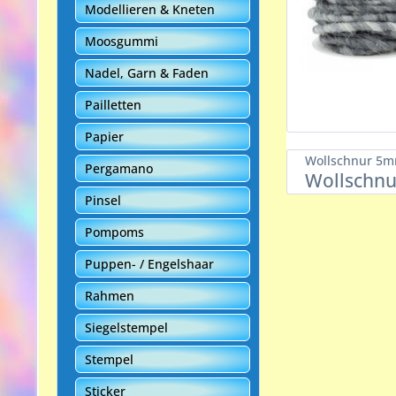
Modellieren & Kneten
Moosgummi
Nadel, Garn & Faden
Pailletten
Papier
Wollschnur 5
Pergamano
Wollschn
Pinsel
Pompoms
Puppen- / Engelshaar
Rahmen
Siegelstempel
Stempel
Sticker