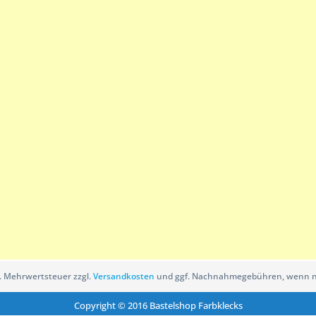
zl. Mehrwertsteuer zzgl.
Versandkosten
und ggf. Nachnahmegebühren, wenn ni
Copyright © 2016 Bastelshop Farbklecks