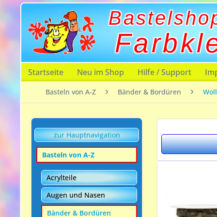
Bastelsho
Farbkl
Startseite
Neu im Shop
Hilfe / Support
Im
Basteln von A-Z
Bänder & Bordüren
Wol
zur Hauptnavigation
Basteln von A-Z
Acrylteile
Augen und Nasen
Bänder & Bordüren