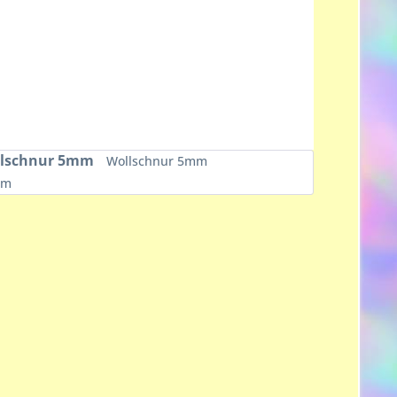
lschnur 5mm
Wollschnur 5mm
mm