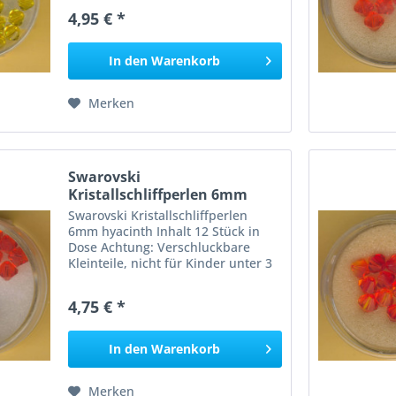
Erstickungsgefahr!
4,95 € *
In den
Warenkorb
Merken
Swarovski
Kristallschliffperlen 6mm
hyacinth 12...
Swarovski Kristallschliffperlen
6mm hyacinth Inhalt 12 Stück in
Dose Achtung: Verschluckbare
Kleinteile, nicht für Kinder unter 3
Jahren geeignet, Erstickungsgefahr!
4,75 € *
In den
Warenkorb
Merken