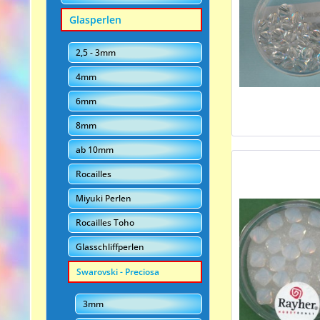
Glasperlen
2,5 - 3mm
4mm
6mm
8mm
ab 10mm
Rocailles
Miyuki Perlen
Rocailles Toho
Glasschliffperlen
Swarovski - Preciosa
3mm