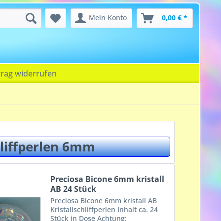
Mein Konto
0,00 € *
trag widerrufen
hliffperlen 6mm
Preciosa Bicone 6mm kristall
AB 24 Stück
Preciosa Bicone 6mm kristall AB
Kristallschliffperlen Inhalt ca. 24
Stück in Dose Achtung: