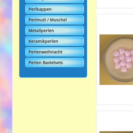
Perlkappen
Perlmutt / Muschel
Metallperlen
Keramikperlen
Perlenweihnacht
Perlen Bastelsets