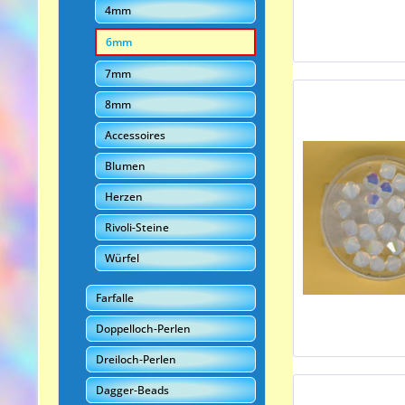
4mm
6mm
7mm
8mm
Accessoires
Blumen
Herzen
Rivoli-Steine
Würfel
Farfalle
Doppelloch-Perlen
Dreiloch-Perlen
Dagger-Beads