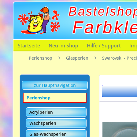
Bastelsho
Farbkl
Startseite
Neu im Shop
Hilfe / Support
Im
Perlenshop
Glasperlen
Swarovski - Prec
zur Hauptnavigation
Perlenshop
Acrylperlen
Wachsperlen
Glas-Wachsperlen