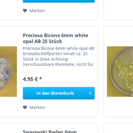
Merken
Preciosa Bicone 6mm white
opal AB 25 Stück
Preciosa Bicone 6mm white opal AB
Kristallschliffperlen Inhalt ca. 25
Stück in Dose Achtung:
Verschluckbare Kleinteile, nicht für
Kinder unter 3 Jahren geeignet,
Erstickungsgefahr!
4,95 € *
In den
Warenkorb
Merken
Swarovski Perlen 6mm