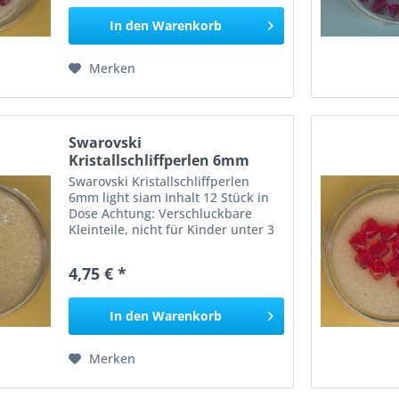
In den
Warenkorb
Merken
Swarovski
Kristallschliffperlen 6mm
light siam...
Swarovski Kristallschliffperlen
6mm light siam Inhalt 12 Stück in
Dose Achtung: Verschluckbare
Kleinteile, nicht für Kinder unter 3
Jahren geeignet, Erstickungsgefahr!
4,75 € *
In den
Warenkorb
Merken