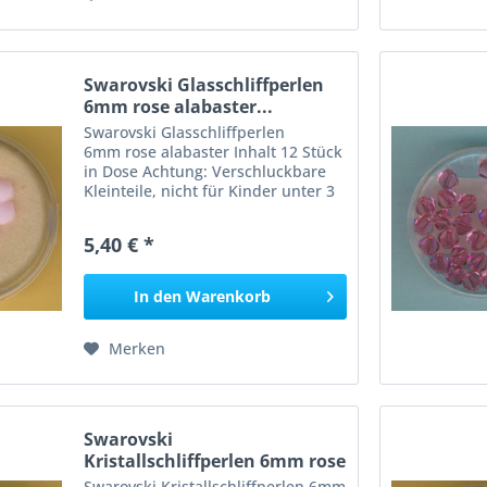
Swarovski Glasschliffperlen
6mm rose alabaster...
Swarovski Glasschliffperlen
6mm rose alabaster Inhalt 12 Stück
in Dose Achtung: Verschluckbare
Kleinteile, nicht für Kinder unter 3
Jahren geeignet, Erstickungsgefahr!
5,40 € *
In den
Warenkorb
Merken
Swarovski
Kristallschliffperlen 6mm rose
12 Stück
Swarovski Kristallschliffperlen 6mm