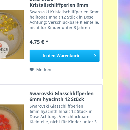
Kristallschliffperlen 6mm
helltopas...
Swarovski Kristallschliffperlen 6mm
helltopas Inhalt 12 Stück in Dose
Achtung: Verschluckbare Kleinteile,
nicht für Kinder unter 3 Jahren
geeignet, Erstickungsgefahr!
4,75 € *
In den
Warenkorb
Merken
Swarovski Glasschliffperlen
6mm hyacinth 12 Stück
Swarovski Glasschliffperlen
6mm hyacinth Inhalt 12 Stück in
Dose Achtung: Verschluckbare
Kleinteile, nicht für Kinder unter 3
Jahren geeignet, Erstickungsgefahr!