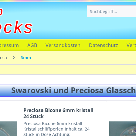
p
ecks
pressum
AGB
Versandkosten
Datenschutz
Ver
iosa
6mm
Swarovski und Preciosa Glassc
Preciosa Bicone 6mm kristall
24 Stück
Preciosa Bicone 6mm kristall
Kristallschliffperlen Inhalt ca. 24
Stück in Dose Achtung: