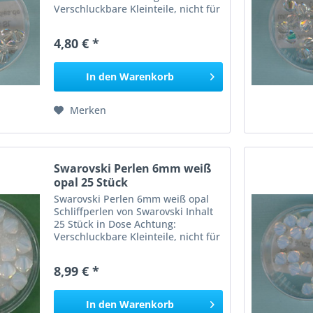
Verschluckbare Kleinteile, nicht für
Kinder unter 3 Jahren geeignet,
Erstickungsgefahr!
4,80 € *
In den
Warenkorb
Merken
Swarovski Perlen 6mm weiß
opal 25 Stück
Swarovski Perlen 6mm weiß opal
Schliffperlen von Swarovski Inhalt
25 Stück in Dose Achtung:
Verschluckbare Kleinteile, nicht für
Kinder unter 3 Jahren geeignet,
Erstickungsgefahr!
8,99 € *
In den
Warenkorb