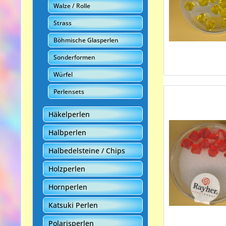
Walze / Rolle
Strass
Böhmische Glasperlen
Sonderformen
Würfel
Perlensets
Häkelperlen
Halbperlen
Halbedelsteine / Chips
Holzperlen
Hornperlen
Katsuki Perlen
Polarisperlen