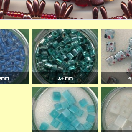
 3mm
3,4 mm
4