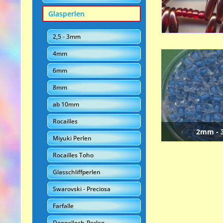
Glasperlen
2,5 - 3mm
4mm
6mm
8mm
ab 10mm
Rocailles
2mm -
Miyuki Perlen
Rocailles Toho
Glasschliffperlen
Swarovski - Preciosa
Farfalle
Doppelloch-Perlen