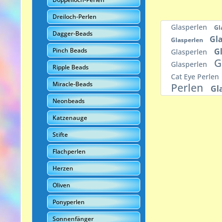
Dreiloch-Perlen
Glasperlen
Gl
Dagger-Beads
Gl
Glasperlen
G
Pinch Beads
Glasperlen
G
Glasperlen
Ripple Beads
Cat Eye Perlen
Miracle-Beads
Perlen
Gl
Neonbeads
Katzenauge
Stifte
Flachperlen
Herzen
Oliven
Ponyperlen
Sonnenfänger