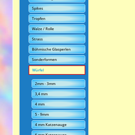
Spikes
Tropfen
Walze / Rolle
Strass
Böhmische Glasperlen
Sonderformen
Würfel
2mm - 3mm
3,4 mm
4 mm
5 - 9mm
4 mm Katzenauge
6 mm Katzenauge