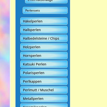
Perlensets
Häkelperlen
Halbperlen
Halbedelsteine / Chips
Holzperlen
Hornperlen
Katsuki Perlen
Polarisperlen
Perlkappen
Perlmutt / Muschel
Metallperlen