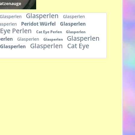
atzenauge
Glasperlen
Glasperlen
Glasperlen
Peridot Würfel
Glasperlen
asperlen
 Eye Perlen
Cat Eye Perlen
Glasperlen
Glasperlen
perlen
Glasperlen
Glasperlen
Glasperlen
Cat Eye
Glasperlen