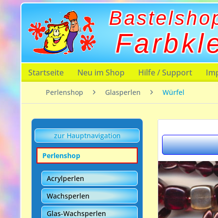
Bastelsho
Farbkl
Startseite
Neu im Shop
Hilfe / Support
Im
Perlenshop
Glasperlen
Würfel
zur Hauptnavigation
Perlenshop
Acrylperlen
Wachsperlen
Glas-Wachsperlen