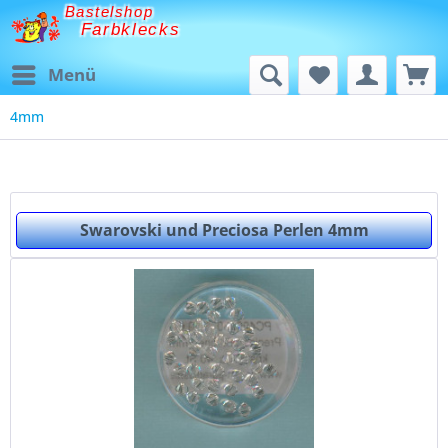
Bastelshop
Farbklecks
Menü
4mm
Swarovski und Preciosa Perlen 4mm