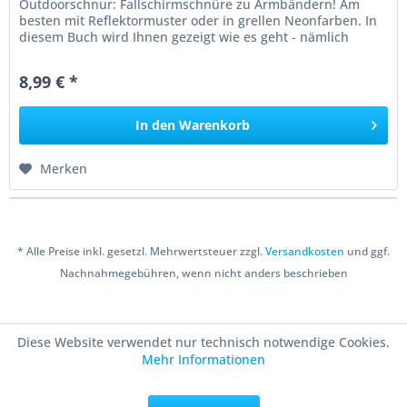
Outdoorschnur: Fallschirmschnüre zu Armbändern! Am
besten mit Reflektormuster oder in grellen Neonfarben. In
diesem Buch wird Ihnen gezeigt wie es geht - nämlich
absolut einfach! Pimp's...
8,99 € *
In den
Warenkorb
Merken
* Alle Preise inkl. gesetzl. Mehrwertsteuer zzgl.
Versandkosten
und ggf.
Nachnahmegebühren, wenn nicht anders beschrieben
Copyright © 2016 Bastelshop Farbklecks
Diese Website verwendet nur technisch notwendige Cookies.
Mehr Informationen