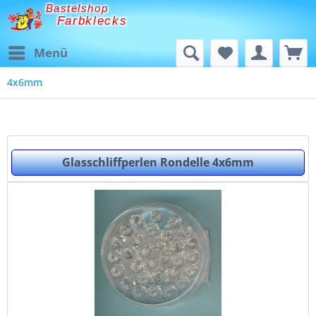
Bastelshop
Farbklecks
Menü
4x6mm
Glasschliffperlen Rondelle 4x6mm