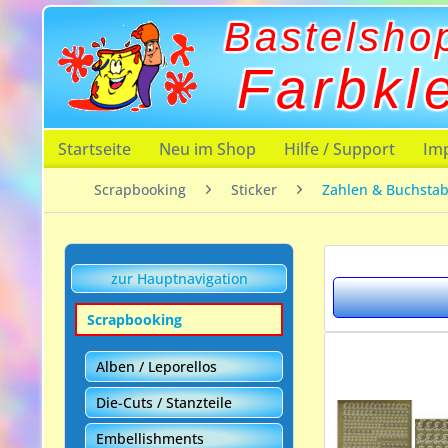
Bastelsho
Farbkl
Startseite
Neu im Shop
Hilfe / Support
Im
Scrapbooking
Sticker
Zahlen & Buchsta
zur Hauptnavigation
Scrapbooking
Alben / Leporellos
Die-Cuts / Stanzteile
Embellishments