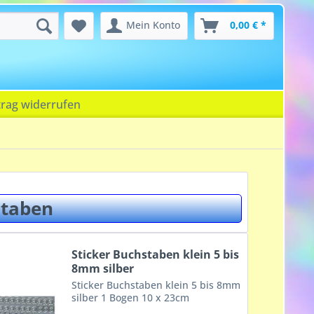
Mein Konto
0,00 € *
trag widerrufen
staben
Sticker Buchstaben klein 5 bis
8mm silber
Sticker Buchstaben klein 5 bis 8mm
silber 1 Bogen 10 x 23cm