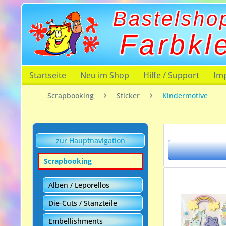
Bastelsho
Farbkl
Startseite
Neu im Shop
Hilfe / Support
Im
Scrapbooking
Sticker
Kindermotive
zur Hauptnavigation
Scrapbooking
Alben / Leporellos
Die-Cuts / Stanzteile
Embellishments