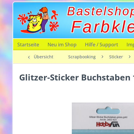
Bastelsho
Farbkl
Startseite
Neu im Shop
Hilfe / Support
Im
Übersicht
Scrapbooking
Sticker
Glitzer-Sticker Buchstabe