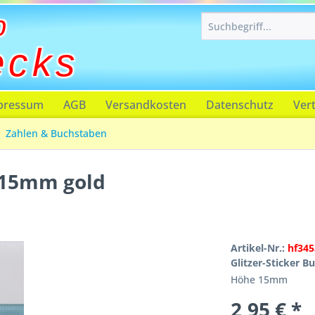
p
ecks
pressum
AGB
Versandkosten
Datenschutz
Ver
Zahlen & Buchstaben
n 15mm gold
Artikel-Nr.:
hf345
Glitzer-Sticker B
Höhe 15mm
2,95 € *