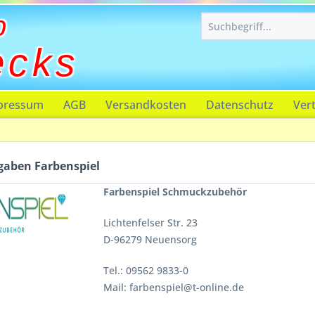
p
ecks
pressum
AGB
Versandkosten
Datenschutz
Ver
gaben Farbenspiel
Farbenspiel Schmuckzubehör
Lichtenfelser Str. 23
D-96279 Neuensorg
Tel.: 09562 9833-0
Mail: farbenspiel@t-online.de