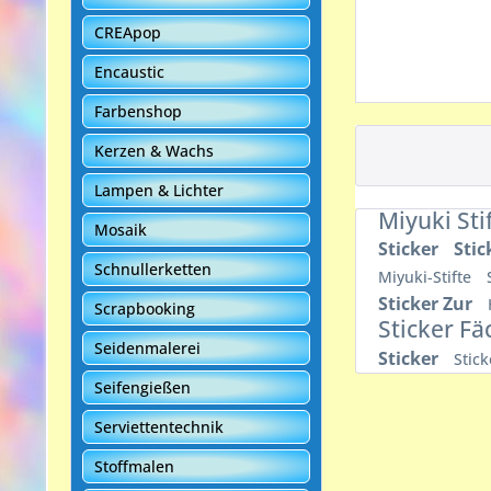
CREApop
Encaustic
Farbenshop
Kerzen & Wachs
Lampen & Lichter
Miyuki Sti
Mosaik
Sticker
Stic
Schnullerketten
Miyuki-Stifte
Sticker Zur
Scrapbooking
Sticker F
Seidenmalerei
Sticker
Stic
Seifengießen
Serviettentechnik
Stoffmalen