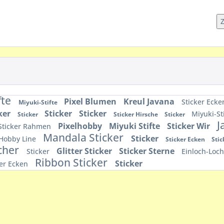
fte
Pixel Blumen
Kreul Javana
Sticker Eck
Miyuki-Stifte
ker
Sticker
Sticker
Miyuki-St
Sticker
Sticker Hirsche
Sticker
J
Pixelhobby
Miyuki Stifte
Sticker Wir
Sticker Rahmen
Mandala Sticker
Sticker
Hobby Line
Sticker Ecken
Stic
ächer
Glitter Sticker
Sticker Sterne
Sticker
Einloch-Loc
Ribbon Sticker
Sticker
ker Ecken