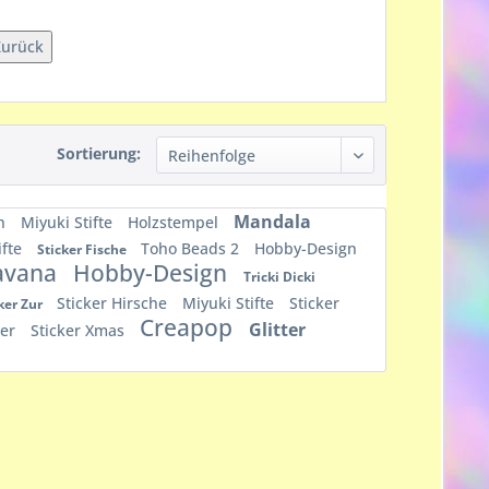
Zurück
Sortierung:
Mandala
en
Miyuki Stifte
Holzstempel
ifte
Toho Beads 2
Hobby-Design
Sticker Fische
avana
Hobby-Design
Tricki Dicki
Sticker Hirsche
Miyuki Stifte
Sticker
ker Zur
Creapop
Glitter
her
Sticker Xmas