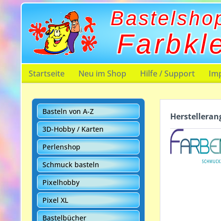
Bastelsho
Farbkl
Startseite
Neu im Shop
Hilfe / Support
Im
Basteln von A-Z
Herstelleran
3D-Hobby / Karten
Perlenshop
Schmuck basteln
Pixelhobby
Pixel XL
Bastelbücher