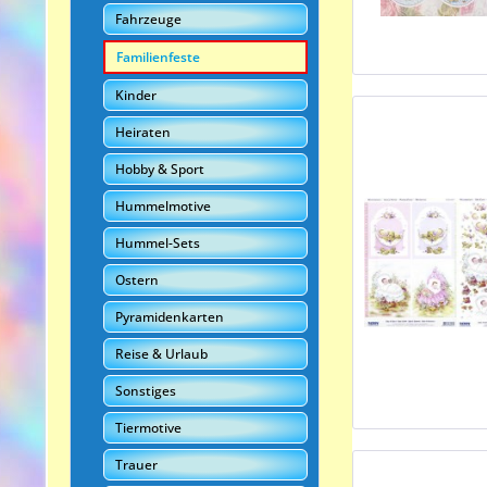
Fahrzeuge
Familienfeste
Kinder
Heiraten
Hobby & Sport
Hummelmotive
Hummel-Sets
Ostern
Pyramidenkarten
Reise & Urlaub
Sonstiges
Tiermotive
Trauer