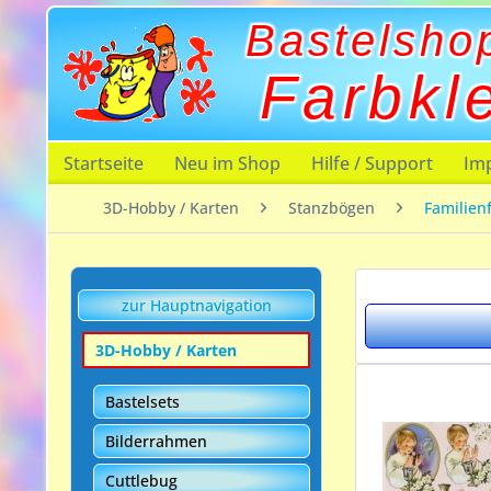
Bastelsho
Farbkl
Startseite
Neu im Shop
Hilfe / Support
Im
3D-Hobby / Karten
Stanzbögen
Familien
zur Hauptnavigation
3D-Hobby / Karten
Bastelsets
Bilderrahmen
Cuttlebug