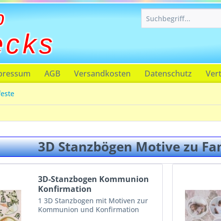
p
ecks
pressum
AGB
Versandkosten
Datenschutz
Ver
feste
3D Stanzbögen Motive zu Fa
3D-Stanzbogen Kommunion
Konfirmation
1 3D Stanzbogen mit Motiven zur
Kommunion und Konfirmation