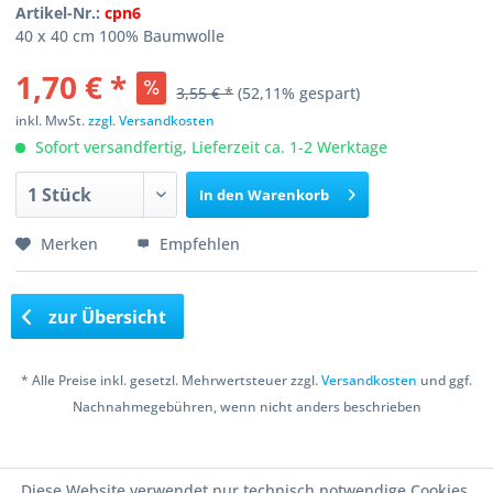
Artikel-Nr.:
cpn6
40 x 40 cm 100% Baumwolle
1,70 € *
3,55 € *
(52,11% gespart)
inkl. MwSt.
zzgl. Versandkosten
Sofort versandfertig, Lieferzeit ca. 1-2 Werktage
In den
Warenkorb
Merken
Empfehlen
zur Übersicht
* Alle Preise inkl. gesetzl. Mehrwertsteuer zzgl.
Versandkosten
und ggf.
Nachnahmegebühren, wenn nicht anders beschrieben
Copyright © 2016 Bastelshop Farbklecks
Diese Website verwendet nur technisch notwendige Cookies.