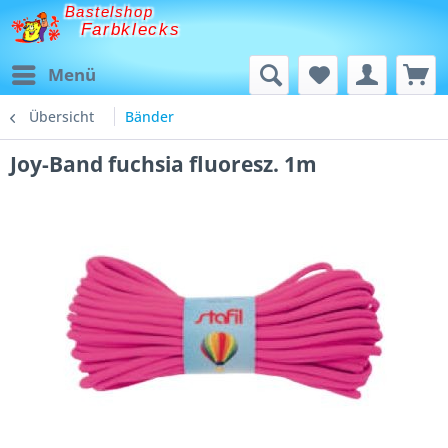
Bastelshop
Farbklecks
Menü
Übersicht
Bänder
Joy-Band fuchsia fluoresz. 1m