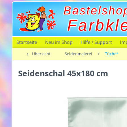
Bastelsho
Farbkl
Startseite
Neu im Shop
Hilfe / Support
Im
Übersicht
Seidenmalerei
Tücher
Seidenschal 45x180 cm