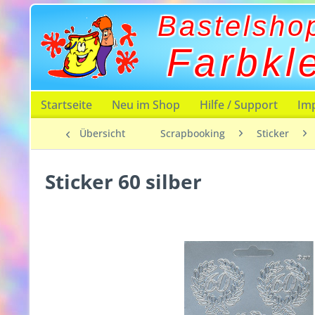
Bastelsho
Farbkl
Startseite
Neu im Shop
Hilfe / Support
Im
Übersicht
Scrapbooking
Sticker
Sticker 60 silber