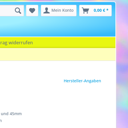
Mein Konto
0,00 € *
trag widerrufen
Hersteller-Angaben
m und 45mm
m