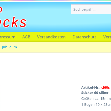
p
ecks
pressum
AGB
Versandkosten
Datenschutz
Ver
Jubiläum
Artikel-Nr.:
cl60s
Sticker 60 silber
Größen ca. 15m
1 Bogen 10 x 23c