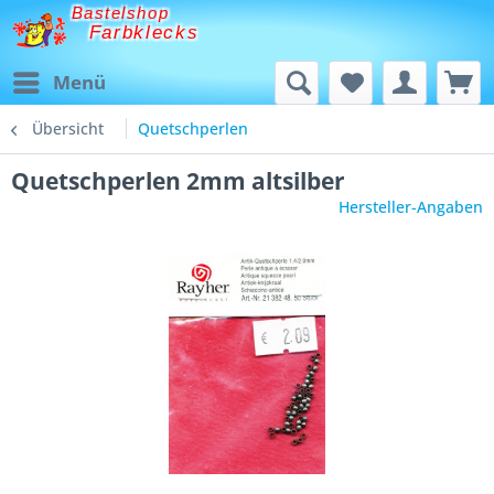
Bastelshop
Farbklecks
Menü
Übersicht
Quetschperlen
Quetschperlen 2mm altsilber
Hersteller-Angaben