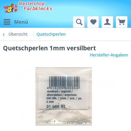
Bastelshop
Farbklecks
Menü
Übersicht
Quetschperlen
Quetschperlen 1mm versilbert
Hersteller-Angaben