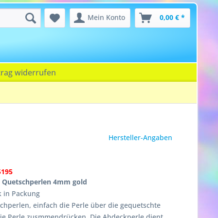
Mein Konto
0,00 € *
trag widerrufen
Hersteller-Angaben
5195
r Quetschperlen 4mm gold
ck in Packung
hperlen, einfach die Perle über die gequetschte
die Perle zusmmendrücken. Die Abdeckperle dient