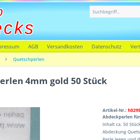
p
ecks
pressum
AGB
Versandkosten
Datenschutz
Ver
Quetschperlen
erlen 4mm gold 50 Stück
Artikel-Nr.:
h029
Abdeckperlen fü
Inhalt ca. 50 Stü
Abdeckung Quetsc
Perle legen und 