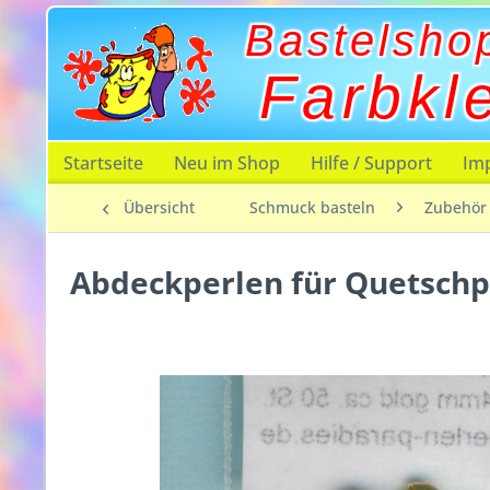
Bastelsho
Farbkl
Startseite
Neu im Shop
Hilfe / Support
Im
Übersicht
Schmuck basteln
Zubehör
Abdeckperlen für Quetschp