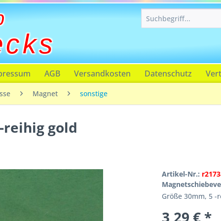
p
ecks
pressum
AGB
Versandkosten
Datenschutz
Ver
sse
Magnet
sonstige
reihig gold
Artikel-Nr.:
r2173
Magnetschiebever
Größe 30mm, 5 -re
3,29 € *