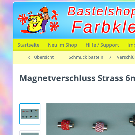
Bastelsho
Farbkl
Startseite
Neu im Shop
Hilfe / Support
Im
Übersicht
Schmuck basteln
Verschlü
Magnetverschluss Strass 6