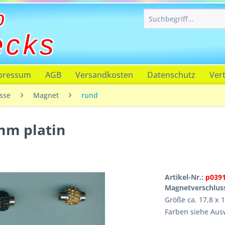
p
ecks
pressum
AGB
Versandkosten
Datenschutz
Ver
sse
Magnet
rund
mm platin
Artikel-Nr.:
p039
Magnetverschluss
Größe ca. 17,8 x
Farben siehe Aus