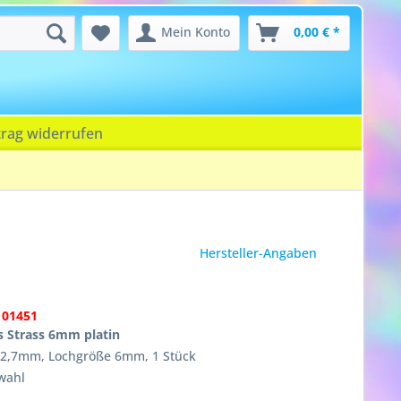
Mein Konto
0,00 € *
trag widerrufen
Hersteller-Angaben
101451
 Strass 6mm platin
 12,7mm, Lochgröße 6mm, 1 Stück
wahl