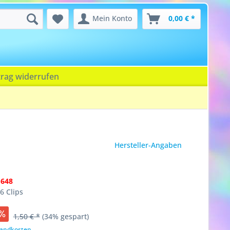
Mein Konto
0,00 € *
trag widerrufen
Hersteller-Angaben
1648
6 Clips
1,50 € *
(34% gespart)
rsandkosten