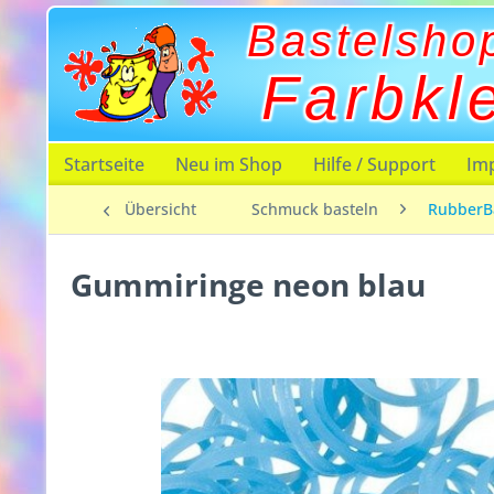
Bastelsho
Farbkl
Startseite
Neu im Shop
Hilfe / Support
Im
Übersicht
Schmuck basteln
RubberB
Gummiringe neon blau