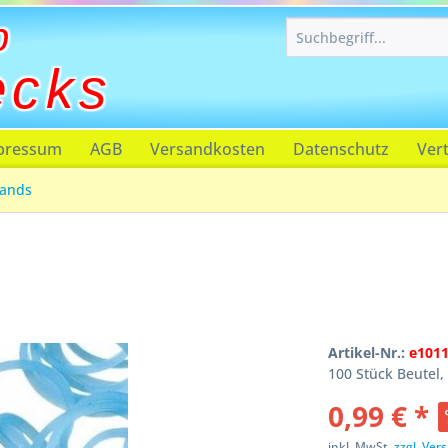
p
ecks
pressum
AGB
Versandkosten
Datenschutz
Ver
ands
Artikel-Nr.:
e101
100 Stück Beutel, 
0,99 € *
inkl. MwSt.
zzgl. Ve