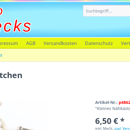
p
ecks
pressum
AGB
Versandkosten
Datenschutz
Ver
ts
tchen
Artikel-Nr.:
p486
"Kleines Nähkästc
6,50 € *
inkl. MwSt.
zzgl. Ve