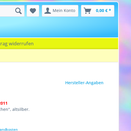
Mein Konto
0,00 € *
trag widerrufen
Hersteller-Angaben
2011
hen", altsilber.
rsandkosten