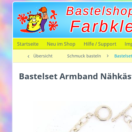
Bastelsho
Farbkl
Startseite
Neu im Shop
Hilfe / Support
Im
Übersicht
Schmuck basteln
Bastelse
Bastelset Armband Nähkäs