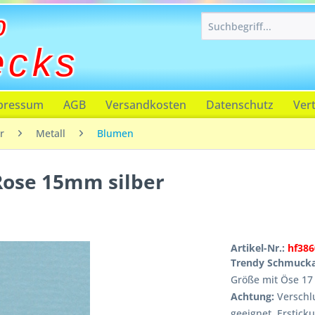
p
ecks
pressum
AGB
Versandkosten
Datenschutz
Ver
r
Metall
Blumen
ose 15mm silber
Artikel-Nr.:
hf386
Trendy Schmucka
Größe mit Öse 17
Achtung:
Verschlu
geeignet, Erstick