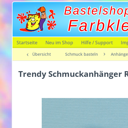
Bastelsho
Farbkl
Startseite
Neu im Shop
Hilfe / Support
Im
Übersicht
Schmuck basteln
Anhänge
Trendy Schmuckanhänger R