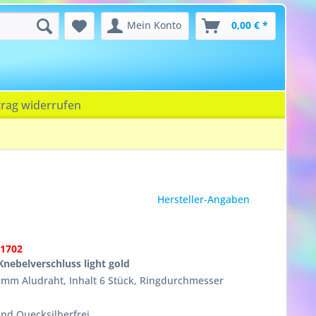
Mein Konto
0,00 € *
trag widerrufen
Hersteller-Angaben
01702
nebelverschluss light gold
2mm Aludraht, Inhalt 6 Stück, Ringdurchmesser
nd Quecksilberfrei