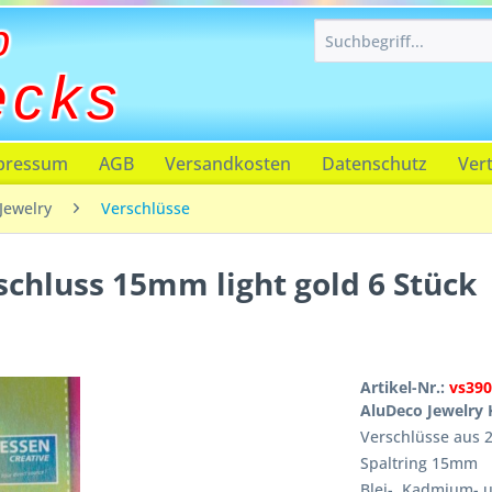
p
ecks
pressum
AGB
Versandkosten
Datenschutz
Ver
Jewelry
Verschlüsse
chluss 15mm light gold 6 Stück
Artikel-Nr.:
vs39
AluDeco Jewelry K
Verschlüsse aus 
Spaltring 15mm
Blei-, Kadmium- u