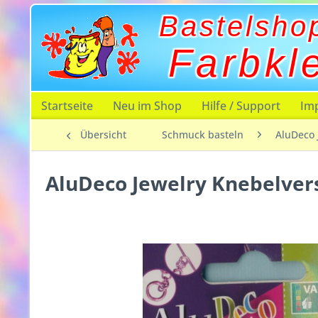
Bastelsho
Farbkl
Startseite
Neu im Shop
Hilfe / Support
Im
Übersicht
Schmuck basteln
AluDeco 
AluDeco Jewelry Knebelvers