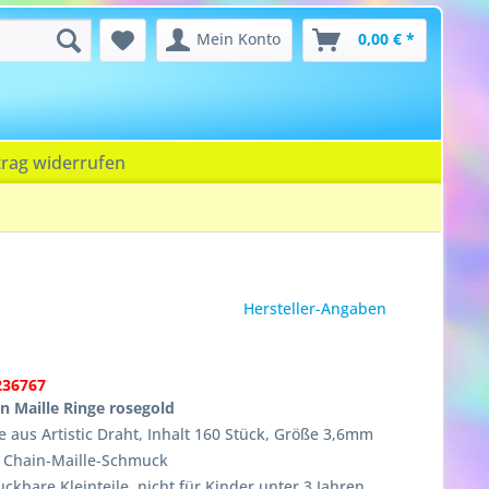
Mein Konto
0,00 € *
trag widerrufen
Hersteller-Angaben
236767
in Maille Ringe rosegold
 aus Artistic Draht, Inhalt 160 Stück, Größe 3,6mm
r Chain-Maille-Schmuck
ckbare Kleinteile, nicht für Kinder unter 3 Jahren