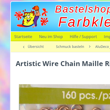
Bastelsho
Farbkl
Startseite
Neu im Shop
Hilfe / Support
Im
Übersicht
Schmuck basteln
AluDeco 
Artistic Wire Chain Maille 