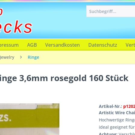
p
ecks
pressum
AGB
Versandkosten
Datenschutz
Ver
Jewelry
Ringe
Ringe 3,6mm rosegold 160 Stück
Artikel-Nr.:
p120
Artistic Wire Cha
Hochwertige Ringe
ideal geeignet fü
Achtung:
Verschlu