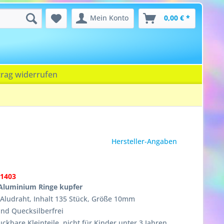
Mein Konto
0,00 € *
trag widerrufen
Hersteller-Angaben
01403
Aluminium Ringe kupfer
Aludraht, Inhalt 135 Stück, Größe 10mm
nd Quecksilberfrei
ckbare Kleinteile, nicht für Kinder unter 3 Jahren