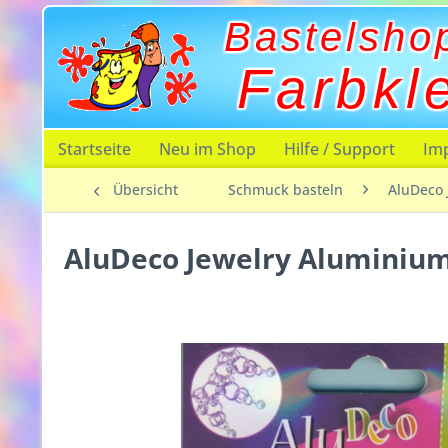
Bastelsho
Farbkl
Startseite
Neu im Shop
Hilfe / Support
Im
Übersicht
Schmuck basteln
AluDeco 
AluDeco Jewelry Aluminium