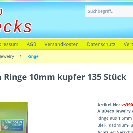
p
ecks
pressum
AGB
Versandkosten
Datenschutz
Ver
Jewelry
Ringe
 Ringe 10mm kupfer 135 Stück
Artikel-Nr.:
vs39
AluDeco Jewelry 
Ringe aus 1,5mm 
Blei-, Kadmium- u
Achtung:
Verschlu