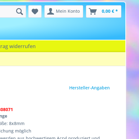
Mein Konto
0,00 € *
trag widerrufen
Hersteller-Angaben
808071
ange
Größe: 8x8mm
ichung möglich
n werden aus hochwertigem Acryl produziert und