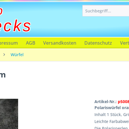
p
ecks
pressum
AGB
Versandkosten
Datenschutz
Ver
Würfel
mm
Artikel-Nr.:
p500
Polariswürfel or
Inhalt 1 Stück, 
Leichte Farbabwe
Die Polarisperle