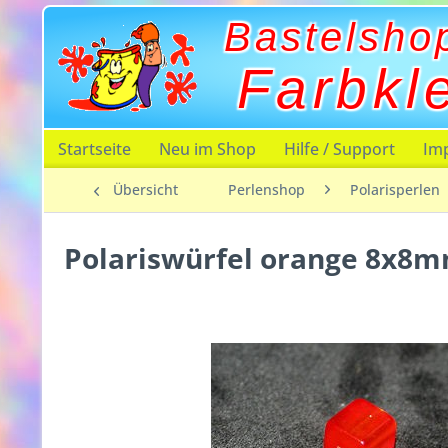
Bastelsho
Farbkl
Startseite
Neu im Shop
Hilfe / Support
Im
Übersicht
Perlenshop
Polarisperlen
Polariswürfel orange 8x8