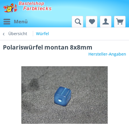
Bastelshop
Farbklecks
Menü
Übersicht
Würfel
Polariswürfel montan 8x8mm
Hersteller-Angaben