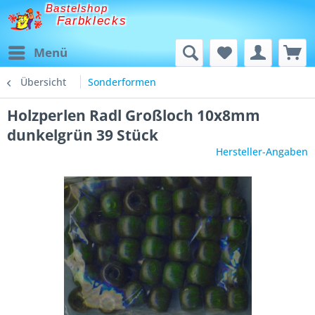
Bastelshop
Farbklecks
Menü
Übersicht
Sonderformen
Holzperlen Radl Großloch 10x8mm
dunkelgrün 39 Stück
Hersteller-Angaben