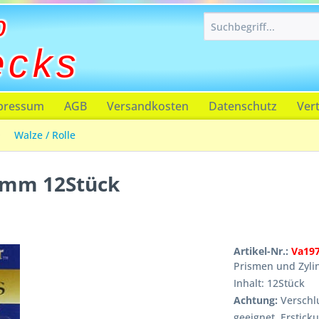
p
ecks
pressum
AGB
Versandkosten
Datenschutz
Ver
Walze / Rolle
2mm 12Stück
Artikel-Nr.:
Va19
Prismen und Zyl
Inhalt: 12Stück
Achtung:
Verschlu
geeignet, Erstick