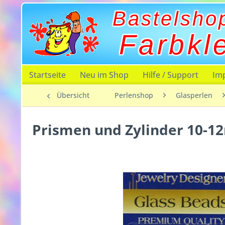
Bastelsho
Farbkl
Startseite
Neu im Shop
Hilfe / Support
Im
Übersicht
Perlenshop
Glasperlen
Prismen und Zylinder 10-1