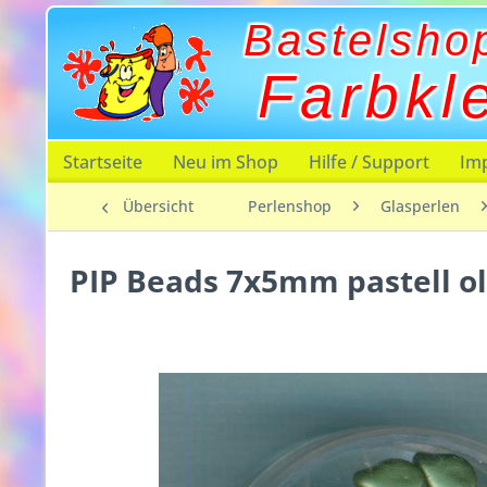
Bastelsho
Farbkl
Startseite
Neu im Shop
Hilfe / Support
Im
Übersicht
Perlenshop
Glasperlen
PIP Beads 7x5mm pastell o