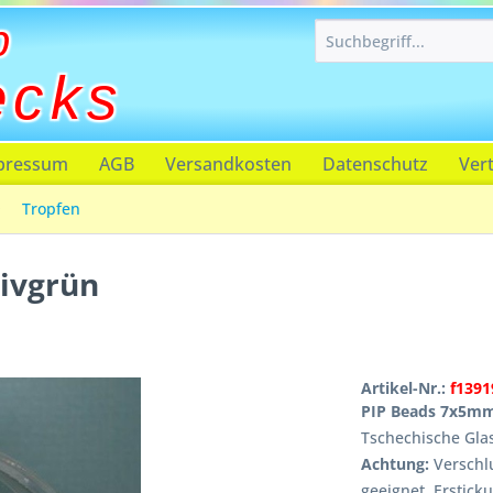
p
ecks
pressum
AGB
Versandkosten
Datenschutz
Ver
Tropfen
livgrün
Artikel-Nr.:
f139
PIP Beads 7x5mm 
Tschechische Gla
Achtung:
Verschlu
geeignet, Erstick