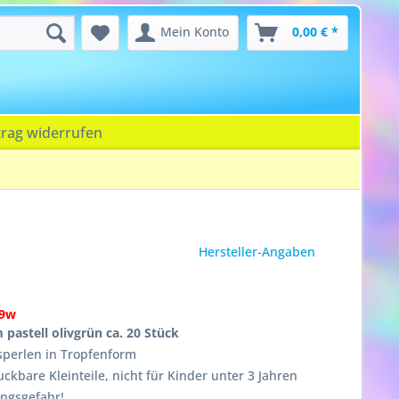
Mein Konto
0,00 € *
trag widerrufen
Hersteller-Angaben
19w
pastell olivgrün ca. 20 Stück
sperlen in Tropfenform
ckbare Kleinteile, nicht für Kinder unter 3 Jahren
ungsgefahr!