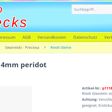
p
ecks
pressum
AGB
Versandkosten
Datenschutz
Ver
Swarovski - Preciosa
Rivoli-Steine
 14mm peridot
Artikel-Nr.:
p111
Rivoli Glasstein 
Achtung:
Verschlu
geeignet, Erstick