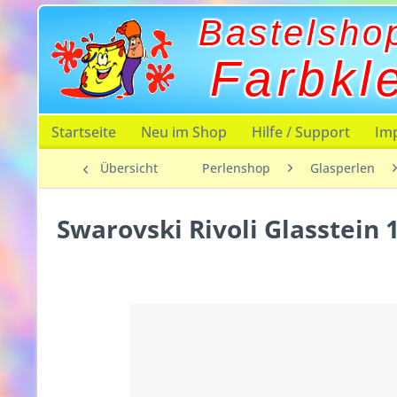
Bastelsho
Farbkl
Startseite
Neu im Shop
Hilfe / Support
Im
Übersicht
Perlenshop
Glasperlen
Swarovski Rivoli Glasstein