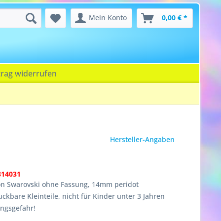
Mein Konto
0,00 € *
trag widerrufen
Hersteller-Angaben
814031
von Swarovski ohne Fassung, 14mm peridot
ckbare Kleinteile, nicht für Kinder unter 3 Jahren
ungsgefahr!