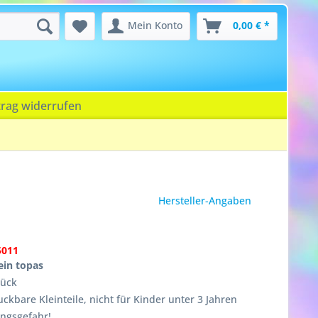
Mein Konto
0,00 € *
trag widerrufen
Hersteller-Angaben
5011
ein topas
tück
ckbare Kleinteile, nicht für Kinder unter 3 Jahren
ungsgefahr!