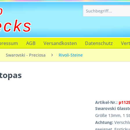
p
ecks
pressum
AGB
Versandkosten
Datenschutz
Ver
Swarovski - Preciosa
Rivoli-Steine
topas
Artikel-Nr.:
p112
Swarovski Glasst
Größe 13mm, 1 S
Achtung:
Verschlu
geeignet, Erstick