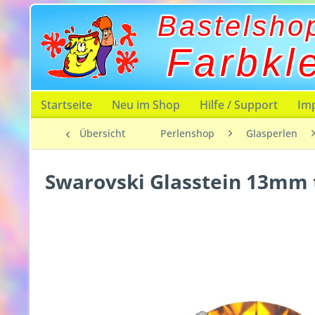
Bastelsho
Farbkl
Startseite
Neu im Shop
Hilfe / Support
Im
Übersicht
Perlenshop
Glasperlen
Swarovski Glasstein 13mm 