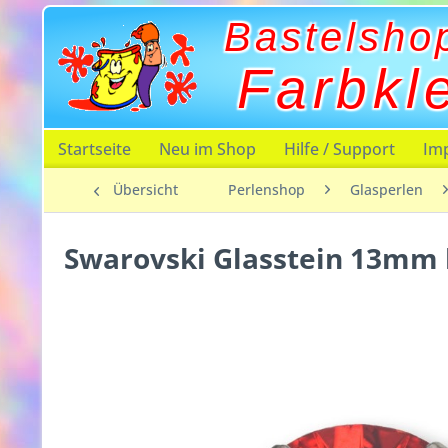
Bastelsho
Farbkl
Startseite
Neu im Shop
Hilfe / Support
Im
Übersicht
Perlenshop
Glasperlen
Swarovski Glasstein 13mm 