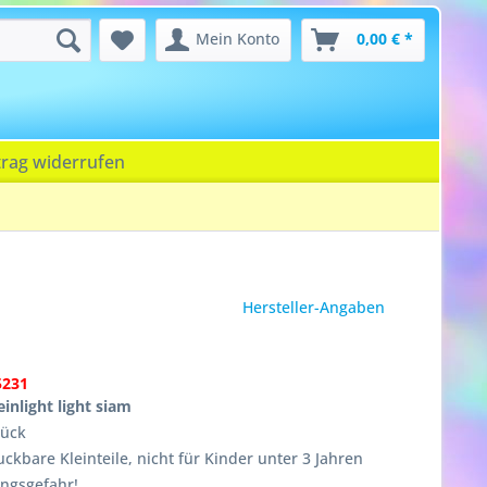
Mein Konto
0,00 € *
trag widerrufen
Hersteller-Angaben
5231
inlight light siam
tück
ckbare Kleinteile, nicht für Kinder unter 3 Jahren
ungsgefahr!