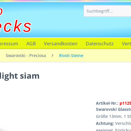
p
ecks
pressum
AGB
Versandkosten
Datenschutz
Ver
Swarovski - Preciosa
Rivoli-Steine
light siam
Artikel-Nr.:
p112
Swarovski Glasste
Größe 13mm, 1 S
Achtung:
Verschlu
geeignet, Erstick