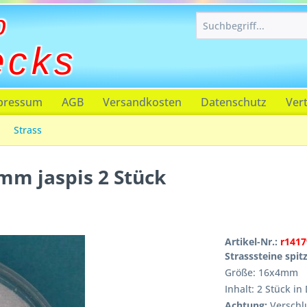
p
ecks
pressum
AGB
Versandkosten
Datenschutz
Ver
Strass
4mm jaspis 2 Stück
Artikel-Nr.:
r1417
Strasssteine spitz
Größe: 16x4mm
Inhalt: 2 Stück i
Achtung:
Verschlu