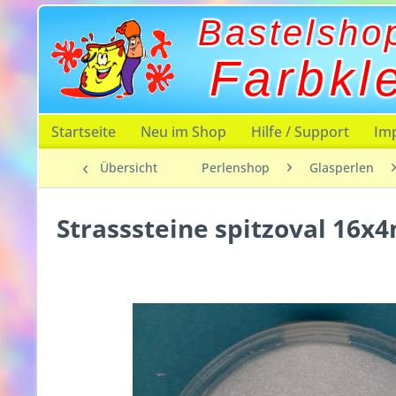
Bastelsho
Farbkl
Startseite
Neu im Shop
Hilfe / Support
Im
Übersicht
Perlenshop
Glasperlen
Strasssteine spitzoval 16x