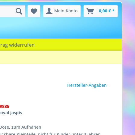
Mein Konto
0,00 € *
trag widerrufen
Hersteller-Angaben
9835
oval jaspis
n Dose, zum Aufnähen
ckbare Kleinteile, nicht für Kinder unter 3 Jahren