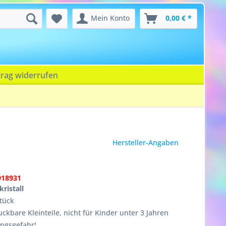
Mein Konto
0,00 € *
trag widerrufen
Hersteller-Angaben
918931
ristall
tück
ckbare Kleinteile, nicht für Kinder unter 3 Jahren
ungsgefahr!