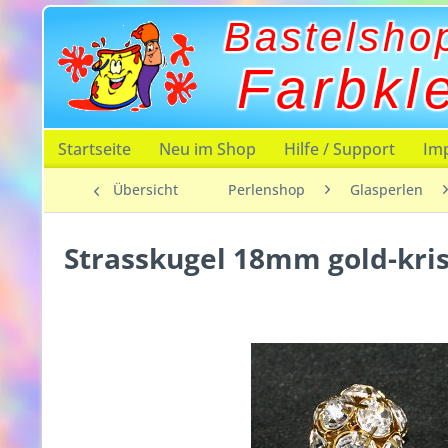
Bastelsho
Farbkl
Startseite
Neu im Shop
Hilfe / Support
Im
Übersicht
Perlenshop
Glasperlen
Strasskugel 18mm gold-kris