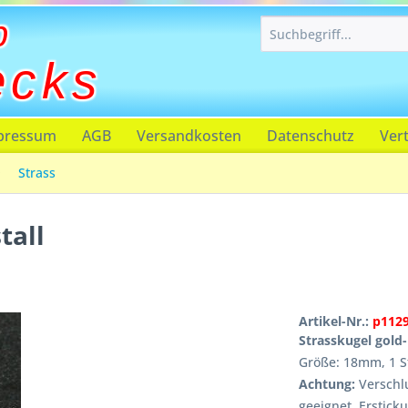
p
ecks
pressum
AGB
Versandkosten
Datenschutz
Ver
Strass
tall
Artikel-Nr.:
p112
Strasskugel gold-k
Größe: 18mm, 1 S
Achtung:
Verschlu
geeignet, Erstick