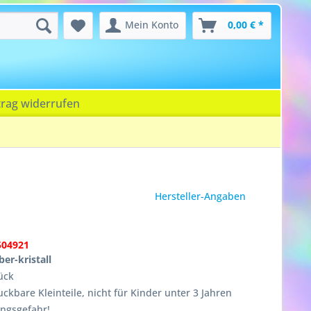
Mein Konto
0,00 € *
trag widerrufen
Hersteller-Angaben
504921
ber-kristall
ück
ckbare Kleinteile, nicht für Kinder unter 3 Jahren
ungsgefahr!