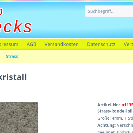
p
ecks
pressum
AGB
Versandkosten
Datenschutz
Ver
Strass
ristall
Artikel-Nr.:
p113
Strass-Rondell sil
Größe: 4mm, 1 St
Achtung:
Verschlu
geeignet, Erstick