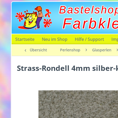
Bastelsho
Farbkl
Startseite
Neu im Shop
Hilfe / Support
Im
Übersicht
Perlenshop
Glasperlen
Strass-Rondell 4mm silber-k