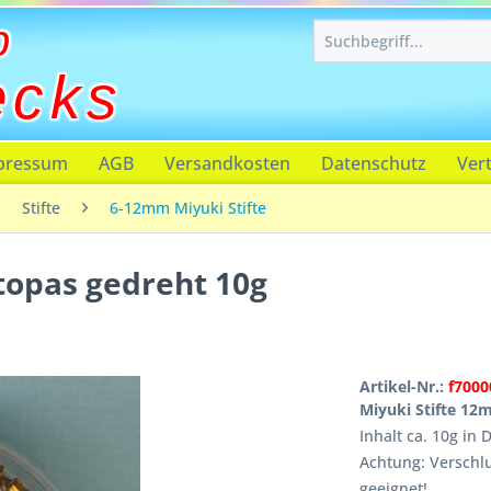
p
ecks
pressum
AGB
Versandkosten
Datenschutz
Ver
Stifte
6-12mm Miyuki Stifte
topas gedreht 10g
Artikel-Nr.:
f7000
Miyuki Stifte 12
Inhalt ca. 10g in 
Achtung: Verschlu
geeignet!