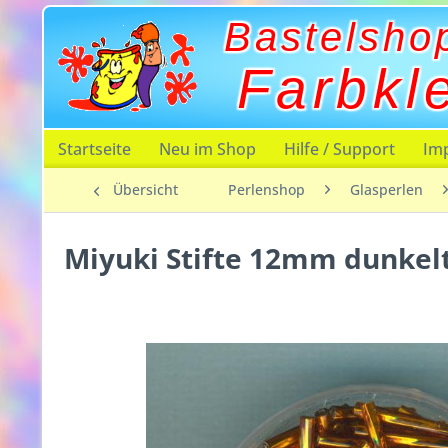
Bastelsho
Farbkl
Startseite
Neu im Shop
Hilfe / Support
Im
Übersicht
Perlenshop
Glasperlen
Miyuki Stifte 12mm dunkel